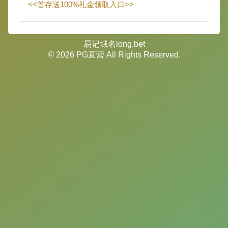
<<首存送100%礼金领取入口>>
易记域名long.bet
© 2026 PG直营 All Rights Reserved.